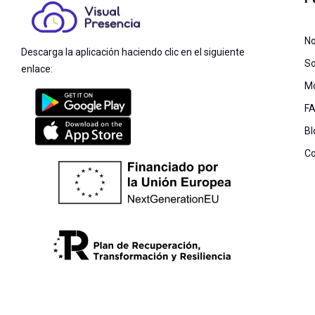
No
Descarga la aplicación haciendo clic en el siguiente
So
enlace:
M
F
Bl
Co