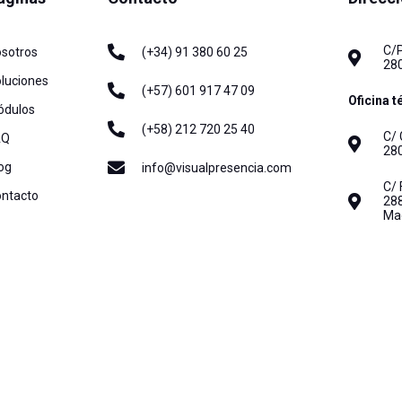
C/P
(+34) 91 380 60 25
sotros
28
luciones
(+57) 601 917 47 09
Oficina t
ódulos
(+58) 212 720 25 40
C/ 
AQ
28
og
info@visualpresencia.com
C/ 
ntacto
288
Ma