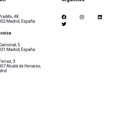
radillo, 48
002 Madrid, España
écnica
Gamonal, 5
031 Madrid, España
Ferraz, 3
07 Alcalá de Henares,
drid