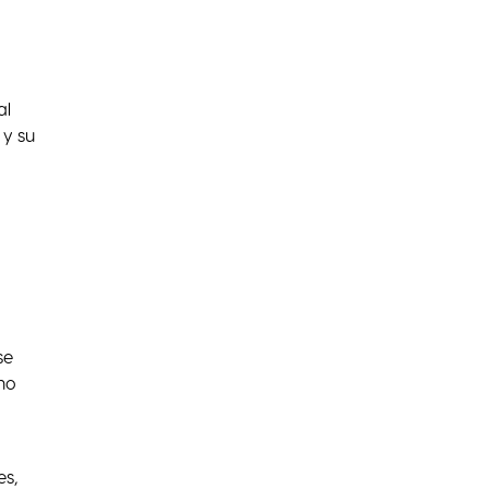
al
 y su
se
rno
es,