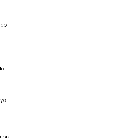
ado
la
 ya
 con