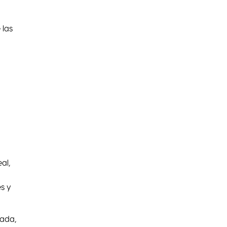
 las
al,
s y
tada,