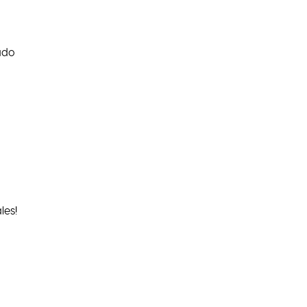
ado
les!